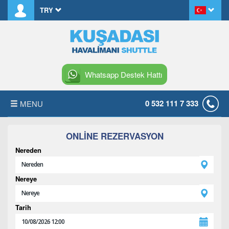
TRY
Whatsapp Destek Hattı
0 532 111 7 333
MENU
ANASAYFA
ONLINE REZERVASYON
Nereden
HAKKIMIZDA
Nereye
KIRALAMA KOŞULLARI
S.S.S.
Tarih